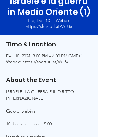
Israele e la guerra
in Medio Oriente (1)
Tue, Dec 10
  |  
Webex:
https://shorturl.at/VxJ3x
Time & Location
Dec 10, 2024, 3:00 PM – 4:00 PM GMT+1
Webex: https://shorturl.at/VxJ3x
About the Event
ISRAELE, LA GUERRA E IL DIRITTO 
INTERNAZIONALE
Ciclo di webinar
10 dicembre - ore 15:00
Introduce e modera