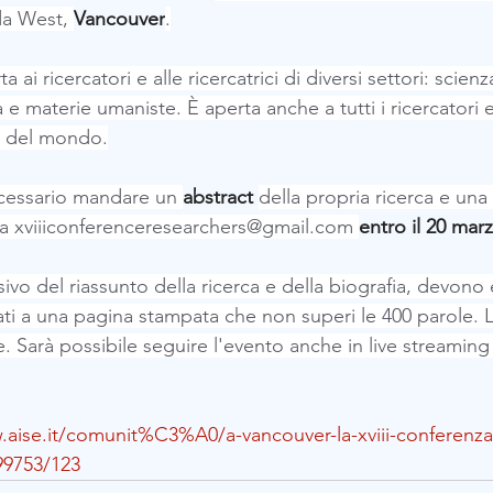
da West, 
Vancouver
.
 ai ricercatori e alle ricercatrici di diversi settori: scien
e materie umaniste. È aperta anche a tutti i ricercatori e l
i del mondo.
cessario mandare un 
abstract 
della propria ricerca e una
a 
xviiiconferenceresearchers@gmail.com
entro il 20 mar
vo del riassunto della ricerca e della biografia, devono 
ti a una pagina stampata che non superi le 400 parole. L
se. Sarà possibile seguire l'evento anche in live streaming
.aise.it/comunit%C3%A0/a-vancouver-la-xviii-conferenza-
99753/123