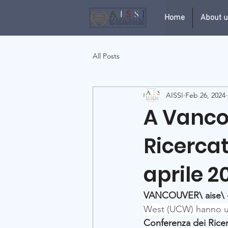
Home
About 
All Posts
AISSI
Feb 26, 2024
A Vancou
Ricercat
aprile 2
VANCOUVER\ aise\ -
West (UCW) hanno uffi
Conferenza dei Ricer