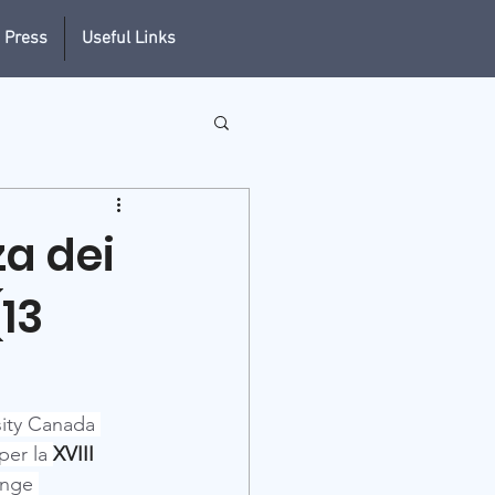
 Press
Useful Links
za dei
(13
sity Canada 
per la 
XVIII 
unge 