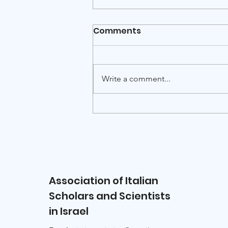
Italy-Israel scientific
Comments
webinar: Quantum
Technologies at the
International Italy-Israel scientific
Frontier
webinar Quantum Technologies
Write a comment...
at the Frontier: Simulating the
Ising Model on Quantum
Computers Thursday, July 16,
2026 · 10:00 Italy time / 11:00 Israel
time · On
Association of Italian
Scholars and Scientists
in Israel