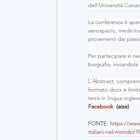
dell'Università Cana
La conferenza è aperta
aerospazio, medicina 
provenienti dai paes
Per partecipare è ne
biografia, inviandola 
L'Abstract, comprensi
formato docx e limita
terrà in lingua ingle
Facebook
. 
(aise) 
FONTE: 
https://www
italiani-nel-mondo/1