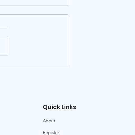
RIBUTI PER VISITE DI
ERCATORI, DOCENTI,
RTI, PERSONALITÀ
LA CULTURA E
RATORI CULTURALI
Quick Links
About
Register